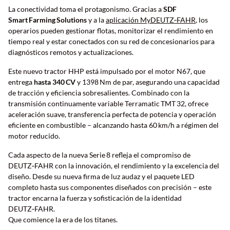
La conectividad toma el protagonismo. Gracias a
SDF
Smart Farming Solutions
y a la
aplicación MyDEUTZ‑FAHR
, los
operarios pueden gestionar flotas, monitorizar el rendimiento en
tiempo real y estar conectados con su red de concesionarios para
diagnósticos remotos y actualizaciones.
Este nuevo tractor HHP está impulsado por el motor N67, que
entrega
hasta 340 CV
y 1398 Nm de par, asegurando una capacidad
de tracción y eficiencia sobresalientes. Combinado con la
transmisión continuamente variable Terramatic TMT 32, ofrece
aceleración suave, transferencia perfecta de potencia y operación
eficiente en combustible – alcanzando hasta 60 km/h a régimen del
motor reducido.
Cada aspecto de la nueva Serie 8 refleja el compromiso de
DEUTZ‑FAHR con la innovación, el rendimiento y la excelencia del
diseño. Desde su nueva firma de luz audaz y el paquete LED
completo hasta sus componentes diseñados con precisión – este
tractor encarna la fuerza y sofisticación de la identidad
DEUTZ‑FAHR.
Que comience la era de los titanes.