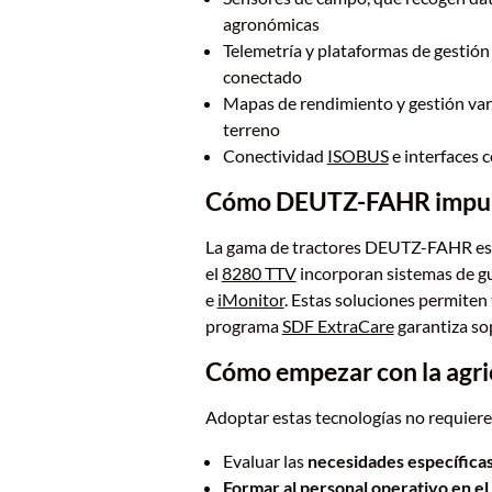
agronómicas
Telemetría y plataformas de gestión
conectado
Mapas de rendimiento y gestión varia
terreno
Conectividad
ISOBUS
e interfaces c
Cómo DEUTZ-FAHR impulsa
La gama de tractores DEUTZ-FAHR está
el
8280 TTV
incorporan sistemas de gu
e
iMonitor
. Estas soluciones permiten
programa
SDF ExtraCare
garantiza sop
Cómo empezar con la agri
Adoptar estas tecnologías no requiere 
Evaluar las
necesidades específicas
Formar al personal operativo en el 