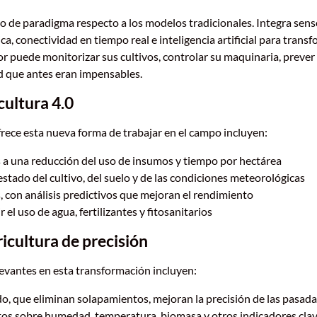
io de paradigma respecto a los modelos tradicionales. Integra sen
, conectividad en tiempo real e inteligencia artificial para transf
tor puede monitorizar sus cultivos, controlar su maquinaria, prever 
ud que antes eran impensables.
cultura 4.0
rece esta nueva forma de trabajar en el campo incluyen:
as a una reducción del uso de insumos y tiempo por hectárea
estado del cultivo, del suelo y de las condiciones meteorológicas
 con análisis predictivos que mejoran el rendimiento
ir el uso de agua, fertilizantes y fitosanitarios
ricultura de precisión
evantes en esta transformación incluyen:
, que eliminan solapamientos, mejoran la precisión de las pasadas
os sobre humedad, temperatura, biomasa y otros indicadores clav