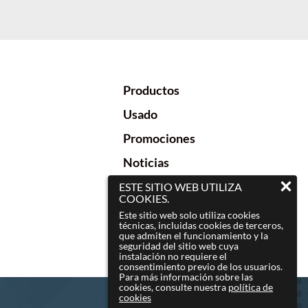
Productos
Usado
Promociones
Noticias
ESTE SITIO WEB UTILIZA
COOKIES.
Este sitio web solo utiliza cookies
técnicas, incluidas cookies de terceros,
que admiten el funcionamiento y la
seguridad del sitio web cuya
instalación no requiere el
consentimiento previo de los usuarios.
Para más información sobre las
cookies, consulte nuestra
política de
cookies
Hecho por
lotrek.it